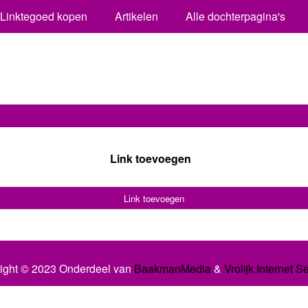
Linktegoed kopen
Artikelen
Alle dochterpagina's
Link toevoegen
Link toevoegen
ight © 2023 Onderdeel van
BaakmanMedia
&
Vrolijk Internet S