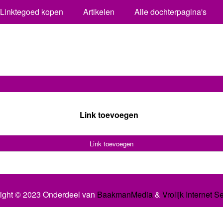
Linktegoed kopen
Artikelen
Alle dochterpagina's
Link toevoegen
Link toevoegen
ight © 2023 Onderdeel van
BaakmanMedia
&
Vrolijk Internet S